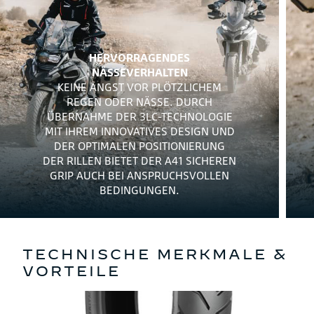
HERVORRAGENDES
NÄSSEVERHALTEN
KEINE ANGST VOR PLÖTZLICHEM
REGEN ODER NÄSSE. DURCH
ÜBERNAHME DER 3LC-TECHNOLOGIE
MIT IHREM INNOVATIVES DESIGN UND
DER OPTIMALEN POSITIONIERUNG
DER RILLEN BIETET DER A41 SICHEREN
GRIP AUCH BEI ANSPRUCHSVOLLEN
BEDINGUNGEN.
TECHNISCHE MERKMALE &
VORTEILE