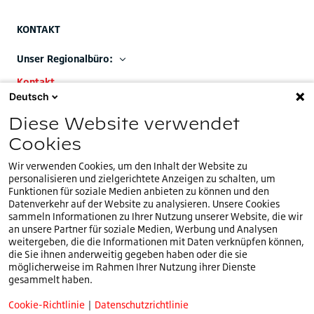
KONTAKT
Unser Regionalbüro:
Kontakt
Deutsch
Unsere EMEA-Zentrale:
Diese Website verwendet
+32 (0)2.714.67.00
Cookies
Wir verwenden Cookies, um den Inhalt der Website zu
personalisieren und zielgerichtete Anzeigen zu schalten, um
Funktionen für soziale Medien anbieten zu können und den
Datenverkehr auf der Website zu analysieren. Unsere Cookies
Sie befinden sich auf unserer
deutschen
Website.Ein
sammeln Informationen zu Ihrer Nutzung unserer Website, die wir
CH
anderes Land oder eine andere Sprache auswählen
an unsere Partner für soziale Medien, Werbung und Analysen
weitergeben, die die Informationen mit Daten verknüpfen können,
die Sie ihnen anderweitig gegeben haben oder die sie
Impressum
möglicherweise im Rahmen Ihrer Nutzung ihrer Dienste
Bridgestone Reifenkennzeichnung
gesammelt haben.
Cookie-Richtlinie
Cookie-Richtlinie
|
Datenschutzrichtlinie